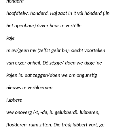
hónderd
hoofdtelw: honderd. Haj zaot in ’t vól hónderd (:in
het openbaar) óvver heur te vertélle.
koje
m ev/geen mv (zelfst gebr bn): slecht voorteken
van erger onheil. Dè zégge/ doen we tígge ’ne
kojen in: dat zeggen/doen we om ongunstig
nieuws te verbloemen.
lubbere
ww onoverg (-t, -de, h. gelubberd): lubberen,
flodderen, ruim zitten. Die trèùj lubbert vort, ge