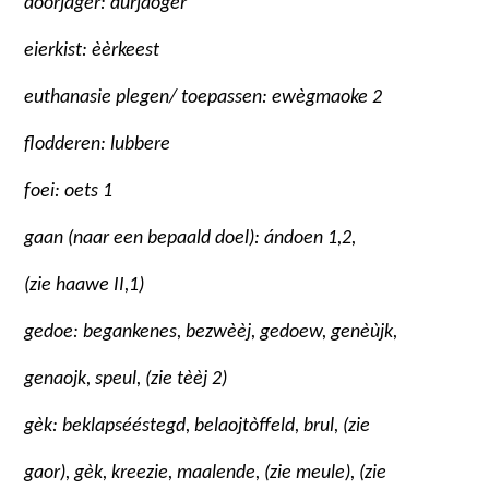
doorjager: dùrjaoger
eierkist: èèrkeest
euthanasie plegen/ toepassen: ewègmaoke 2
flodderen: lubbere
foei: oets 1
gaan (naar een bepaald doel): ándoen 1,2,
(zie haawe II,1)
gedoe: begankenes, bezwèèj, gedoew, genèùjk,
genaojk, speul, (zie tèèj 2)
gèk: beklapsééstegd, belaojtòffeld, brul, (zie
gaor), gèk, kreezie, maalende, (zie meule), (zie