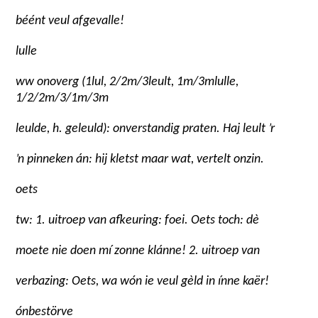
béént veul afgevalle!
lulle
ww onoverg (
1
lul,
2/2m/3
leult,
1m/3m
lulle,
1/2/2m/3/1m/3m
leulde, h. geleuld): onverstandig praten. Haj leult ’r
’n pinneken án: hij kletst maar wat, vertelt onzin.
oets
tw: 1. uitroep van afkeuring: foei. Oets toch: dè
moete nie doen mí zonne klánne! 2. uitroep van
verbazing: Oets, wa wón ie veul gèld in ínne kaër!
ónbestörve