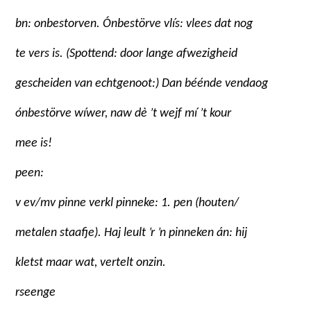
bn: onbestorven. Ónbestörve vlís: vlees dat nog
te vers is. (Spottend: door lange afwezigheid
gescheiden van echtgenoot:) Dan béénde vendaog
ónbestörve wíwer, naw dè ’t wejf mí ’t kour
mee is!
peen:
v ev/mv pinne verkl pinneke: 1. pen (houten/
metalen staafje). Haj leult ’r ’n pinneken án: hij
kletst maar wat, vertelt onzin.
rseenge