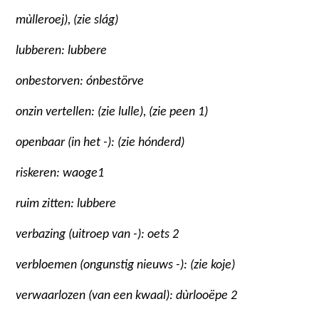
mùlleroej), (zie slág)
lubberen: lubbere
onbestorven: ónbestörve
onzin vertellen: (zie lulle), (zie peen 1)
openbaar (in het -): (zie hónderd)
riskeren: waoge
1
ruim zitten: lubbere
verbazing (uitroep van -): oets 2
verbloemen (ongunstig nieuws -): (zie koje)
verwaarlozen (van een kwaal): dùrlooëpe 2