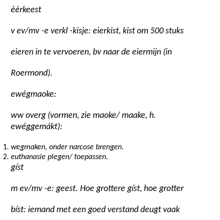
èèrkeest
v ev/mv -e verkl -kisje: eierkist, kist om 500 stuks
eieren in te vervoeren, bv naar de eiermijn (in
Roermond).
ewégmaoke:
ww overg (vormen, zie maoke/ maake, h.
ewéggemákt):
wegmaken, onder narcose brengen.
euthanasie plegen/ toepassen.
gíst
m ev/mv -e: geest. Hoe grottere gíst, hoe grotter
bíst: iemand met een goed verstand deugt vaak