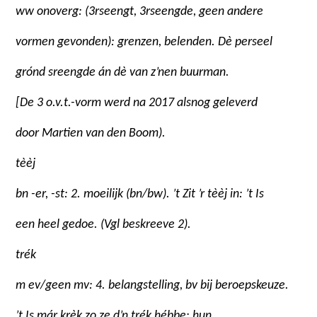
ww onoverg: (
3
rseengt,
3
rseengde, geen andere
vormen gevonden): grenzen, belenden. Dè perseel
grónd sreengde án dè van z’nen buurman.
[De 3 o.v.t.-vorm werd na 2017 alsnog geleverd
door Martien van den Boom).
tèèj
bn -er, -st: 2. moeilijk (bn/bw). ’t Zit ’r tèèj in: ’t Is
een heel gedoe. (Vgl beskreeve 2).
trék
m ev/geen mv: 4. belangstelling, bv bij beroepskeuze.
’t Is már krèk zo ze d’n trék hébbe: hun