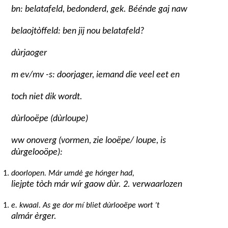
bn: belatafeld, bedonderd, gek. Béénde gaj naw
belaojtòffeld: ben jij nou belatafeld?
dùrjaoger
m ev/mv -s: doorjager, iemand die veel eet en
toch niet dik wordt.
dùrlooëpe (dùrloupe)
ww onoverg (vormen, zie looëpe/ loupe, is
dùrgelooöpe):
doorlopen. Már umdè ge hónger had,
liejpte tòch már wír gaow dùr. 2. verwaarlozen
e. kwaal. As ge dor mí bliet dùrlooëpe wort ’t
almár èrger.