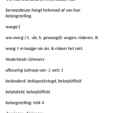
beroepskeuze hangt helemaal af van hun
belangstelling.
waoge
1
ww overg (-t, -de, h. gewaogd): wagen, riskeren. Ik
waog ’r m’naajge nie án: ik riskeer het niet.
Nederlands-Gímmers
afkeuring (uitroep van -): oets 1
bedonderd: beklapsééstegd, belaojtòffeld
belatafeld: belaojtòffeld
belangstelling: trék 4