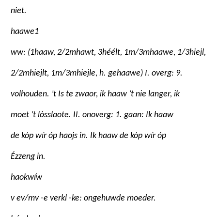
niet.
haawe
1
ww: (
1
haaw,
2/2m
hawt,
3
héélt,
1m
/
3m
haawe,
1/3
hiejl,
2/2m
hiejlt,
1m/3m
hiejle, h. gehaawe) I. overg: 9.
volhouden. ’t Is te zwaor, ik haaw ’t nie langer, ik
moet ’t lòsslaote. II. onoverg: 1. gaan: Ik haaw
de kòp wír óp haojs in. Ik haaw de kòp wír óp
Ézzeng in.
haokwíw
v ev/mv -e verkl -ke: ongehuwde moeder.