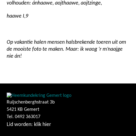
volhouden: ánhaawe, aojthaawe, aojtzinge,
haawe I,9
Op vakantie halen mensen halsbrekende toeren uit om
de mooiste foto te maken. Maar: ik waog ‘r m’naajge
nie án!
Ruijschenberghstraat 3b
5421 KB Gemert
Tel. 0492 363017
Lid worden: klik hier